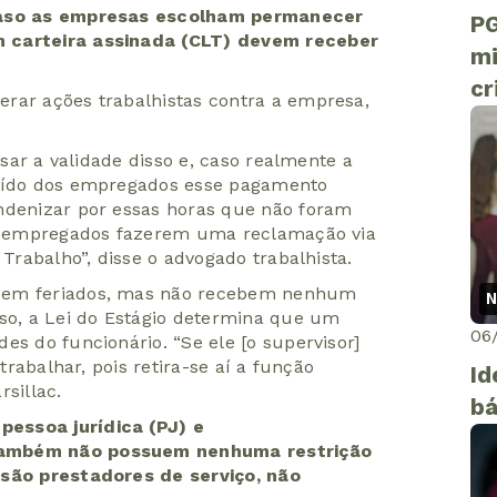
 caso as empresas escolham permanecer
PG
m carteira assinada (CLT) devem receber
mi
cr
rar ações trabalhistas contra a empresa,
isar a validade disso e, caso realmente a
raído dos empregados esse pagamento
ndenizar por essas horas que não foram
 os empregados fazerem uma reclamação via
 Trabalho”, disse o advogado trabalhista.
r em feriados, mas não recebem nenhum
N
sso, a Lei do Estágio determina que um
06
es do funcionário. “Se ele [o supervisor]
 trabalhar, pois retira-se aí a função
Id
sillac.
bá
essoa jurídica (PJ) e
também não possuem nenhuma restrição
 são prestadores de serviço, não