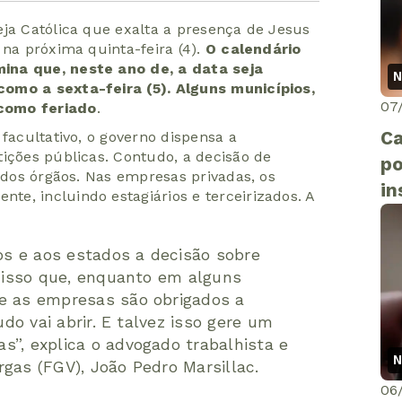
eja Católica que exalta a presença de Jesus
 na próxima quinta-feira (4).
O calendário
ina que, neste ano de, a data seja
N
omo a sexta-feira (5). Alguns municípios,
07
como feriado
.
Ca
 facultativo, o governo dispensa a
tições públicas. Contudo, a decisão de
po
s dos órgãos. Nas empresas privadas, os
in
e, incluindo estagiários e terceirizados. A
ios e aos estados a decisão sobre
r isso que, enquanto em alguns
e as empresas são obrigados a
udo vai abrir. E talvez isso gere um
s”, explica o advogado trabalhista e
N
gas (FGV), João Pedro Marsillac.
06