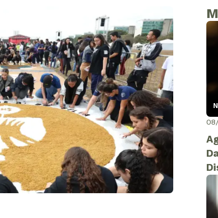
M
N
08
Ag
Da
Di