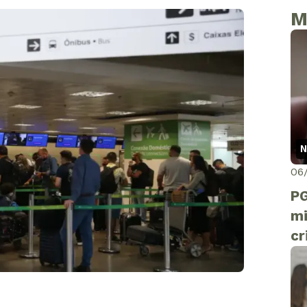
M
N
06
PG
mi
cr