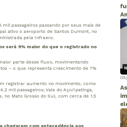
fu
Am
16 mil passageiros passando por seus mais de
ipal ativo o aeroporto de Santos Dumont, no
inistrada pela Infraero.
os será 9% maior do que o registrado no
 maior parte desse fluxo, movimentando
N
istos – o que representa crescimento de 7%
05
em registrar aumento no movimento, como
As
,2 mil passageiros; Vale do Aço/Ipatinga,
im
s, no Mato Grosso do Sul, com cerca de 1,5
el
 a chegarem com antecedência aos