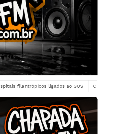
o SUS
CBF reforça paralisação das competições dur